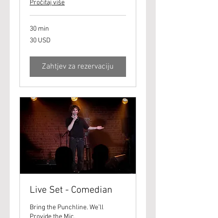
Pročitaj više
30 min
30
30 USD
američkih
dolara
Zahtjev za rezervaciju
Live Set - Comedian
Bring the Punchline. We’ll
Provide the Mic.