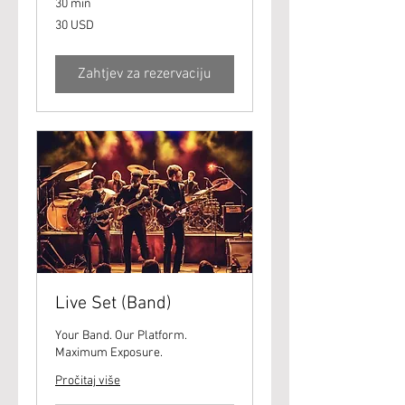
30 min
30
30 USD
američkih
dolara
Zahtjev za rezervaciju
Live Set (Band)
Your Band. Our Platform.
Maximum Exposure.
Pročitaj više