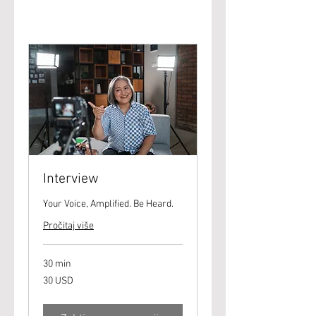
Interview
Your Voice, Amplified. Be Heard.
Pročitaj više
30 min
30
30 USD
američkih
dolara