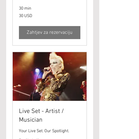
30 min
30
30 USD
američkih
dolara
Zahtjev za rezervaciju
Live Set - Artist /
Musician
Your Live Set. Our Spotlight.