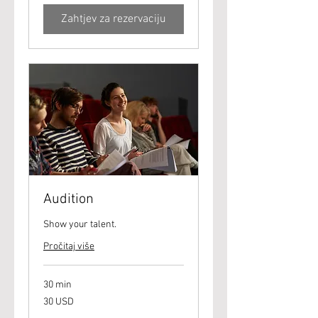
Zahtjev za rezervaciju
Audition
Show your talent.
Pročitaj više
30 min
30
30 USD
američkih
dolara