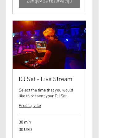
Zahtjev za rezervaciju
DJ Set - Live Stream
Select the time that you would
like to present your DJ Set.
Pročitaj više
30 min
30
30 USD
američkih
dolara